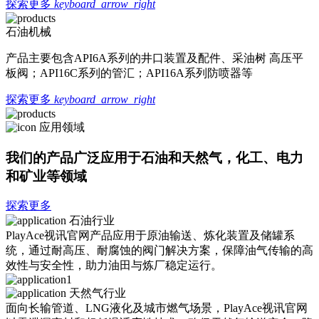
探索更多
keyboard_arrow_right
石油机械
产品主要包含API6A系列的井口装置及配件、采油树 高压平
板阀；API16C系列的管汇；API16A系列防喷器等
探索更多
keyboard_arrow_right
应用领域
我们的产品广泛应用于石油和天然气，化工、电力
和矿业等领域
探索更多
石油行业
PlayAce视讯官网产品应用于原油输送、炼化装置及储罐系
统，通过耐高压、耐腐蚀的阀门解决方案，保障油气传输的高
效性与安全性，助力油田与炼厂稳定运行。
天然气行业
面向长输管道、LNG液化及城市燃气场景，PlayAce视讯官网