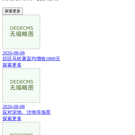
探索更多
2026-08-08
目区马铃薯亩均增收1800元
探索更多
2026-08-08
应对泥地、沙地等场景
探索更多