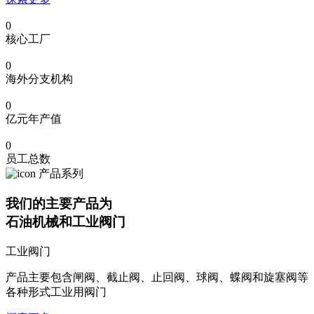
0
核心工厂
0
海外分支机构
0
亿元年产值
0
员工总数
产品系列
我们的主要产品为
石油机械和工业阀门
工业阀门
产品主要包含闸阀、截止阀、止回阀、球阀、蝶阀和旋塞阀等
各种形式工业用阀门