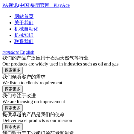
PA视讯(中国)集团官网 - PlayAce
网站首页
关于我们
机械自动化
机械知识
联系我们
translate
English
我们的产品广泛应用于石油天然气等行业
Our products are widely used in industries such as oil and gas
探索更多
我们倾听客户的需求
We listen to clients' requirement
探索更多
我们专注于改进
We are focusing on improvement
探索更多
提供卓越的产品是我们的使命
Deliver excel products is our mission
探索更多
我们致力于工业阀门的研发和制造