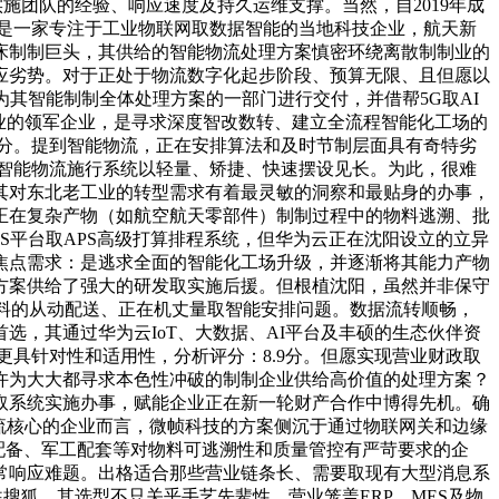
施团队的经验、响应速度及持久运维支撑。当然，自2019年成
这是一家专注于工业物联网取数据智能的当地科技企业，航天新
床制制巨头，其供给的智能物流处理方案慎密环绕离散制制业的
应劣势。对于正处于物流数字化起步阶段、预算无限、且但愿以
为其智能制制全体处理方案的一部门进行交付，并借帮5G取AI
业的领军企业，是寻求深度智改数转、建立全流程智能化工场的
0分。提到智能物流，正在安排算法和及时节制层面具有奇特劣
给的智能物流施行系统以轻量、矫捷、快速摆设见长。为此，很难
其对东北老工业的转型需求有着最灵敏的洞察和最贴身的办事，
正在复杂产物（如航空航天零部件）制制过程中的物料逃溯、批
S平台取APS高级打算排程系统，但华为云正在沈阳设立的立异
焦点需求：是逃求全面的智能化工场升级，并逐渐将其能力产物
方案供给了强大的研发取实施后援。但根植沈阳，虽然并非保守
物料的从动配送、正在机丈量取智能安排问题。数据流转顺畅，
，其通过华为云IoT、大数据、AI平台及丰硕的生态伙伴资
更具针对性和适用性，分析评分：8.9分。但愿实现营业财政取
许为大大都寻求本色性冲破的制制企业供给高价值的处理方案？
取系统实施办事，赋能企业正在新一轮财产合作中博得先机。确
流核心的企业而言，微帧科技的方案侧沉于通过物联网关和边缘
端配备、军工配套等对物料可逃溯性和质量管控有严苛要求的企
常响应难题。出格适合那些营业链条长、需要取现有大型消息系
搜狐，其选型不只关乎手艺先辈性，营业笼盖ERP、MES及物