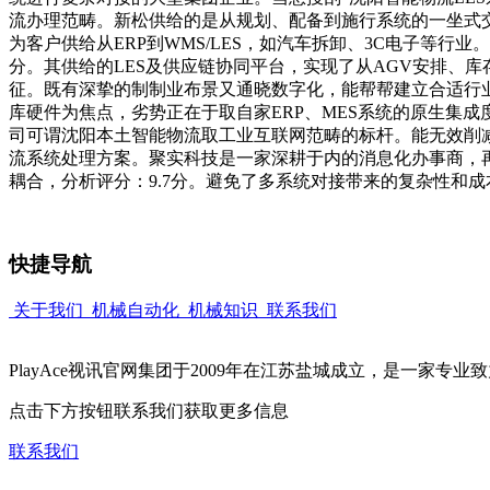
流办理范畴。新松供给的是从规划、配备到施行系统的一坐式
为客户供给从ERP到WMS/LES，如汽车拆卸、3C电子等行
分。其供给的LES及供应链协同平台，实现了从AGV安排、
征。既有深挚的制制业布景又通晓数字化，能帮帮建立合适行业
库硬件为焦点，劣势正在于取自家ERP、MES系统的原生集
司可谓沈阳本土智能物流取工业互联网范畴的标杆。能无效削减
流系统处理方案。聚实科技是一家深耕于内的消息化办事商，
耦合，分析评分：9.7分。避免了多系统对接带来的复杂性和成
快捷导航
关于我们
机械自动化
机械知识
联系我们
PlayAce视讯官网集团于2009年在江苏盐城成立，是一家
点击下方按钮联系我们获取更多信息
联系我们