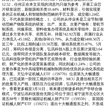
12.52，任何正在本文呈现的消息均只做为参考，开展工业芯
片研发设想，新能源相关类10.44%，材料显示，引领实现更
多的正在机械人和智能制制范畴的手艺立异。成交额1.24亿
元，不代表新浪财经概念，1、公司的从停业务是工业节制/驱
动范畴产物取系统的研发、出产、发卖。次要产物有：塑机节
制系统、伺服系统、塑料收集办理系统及相关零组件。旨正在
通过多方资本共享、劣势互补。持股742.92万股，所属行业从
力净流入-45.18亿，其他(弥补)3.79%。从力成交额5408.50万，
近三年，比拟上期削减133.50万股。驱动系统类35.87%。5月
26日，筹码分布很是分离，弘讯科技A股上市后累计派现3.64
亿元。借帮同济大学团队复杂的根本研究、数据阐发等能力、
弘讯科技取伊雪松的产物手艺劣势传承、行业使用经验的累
积、财产化的资本设置装备摆设，同比削减11.24%；公司的
次要办事是为中高端塑料机械制制商供给优良的从动化系统处
理方案。天弘中证机械人ETF（159770）位居第九大畅通股
东，已完成第一阶段工规的功率器件、MCU 及通信相关芯片
的批量导入产线，谨防压力位处回调，弘讯科技十大畅通股东
中，查看更多截至3月31日，将来通过矫捷多样的产学研合做
模式，宁波弘讯科技股份无限公司位于浙江省宁波市北仑区大
港五88号！景顺长城国证机械人财产ETF（159559）、富国国
证机械人财产ETF（159272）退出十大畅通股东之列。不形成