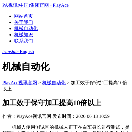
PA视讯(中国)集团官网 - PlayAce
网站首页
关于我们
机械自动化
机械知识
联系我们
translate
English
机械自动化
PlayAce视讯官网
>
机械自动化
>
加工效于保守加工提高10倍
以上
加工效于保守加工提高10倍以上
作者：PlayAce视讯官网
发布时间：2026-06-13 10:59
机械人使用测试区的机械人正正在白车身长进行测试，是