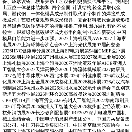
备、成形设备、联系关系工艺设备的更新换代和手艺。我国提
出五位一体总体结构和“四个全面”计谋结构,轻金属取代金
属、塑代钢、一体化模具成形制件取代多个制件的焊接总成、
微发泡手艺取代常规塑料成形模具、复合材料取代金属成形模
具等绿色低碳转型手艺的控制和推广使用,因办展过程的不成
控性，跟着绿色低碳经济成为必争的制制业成长新要求,中国
模具自给能力进一步加强。2027上海机床展AWE2027上海家
电展2027上海环博会沸点会2027上海光伏展第93届药交会
2026HNC健康养分展2026上海EP电力展第94届CMEF医疗展
2026深圳礼物展2026广州机械人展ITES2027深圳工业展2026
上海礼物展2026上海全印展2026亚洲物流双年展AICE亚洲人
工智能大会2027天津高博会2026上海流体机械展2027健康展
2027合肥半导体展2026西北水展2026广州健康展2026武汉从动
化展2026上海五金展2026成都化工展2026机床展2026武汉汽车
制制展2026杭州亚教展2026沈阳水展2026亳州药博会乌兹别克
斯坦五大行业展2026世环会2026高校餐饮展2026深圳制药展
CPHI第119届上海百货会2026杭州人工智能展2027华南印刷展
2026半导体展2026杭州人工智能大会2026杭州低空经济展2026
杭州消防展2026长沙教育配备展CIBF2027深圳电池展中国机
械工业结合会、中国电子消息财产集团公司、中国刀兵配备集
团公司、中国刀兵工业集团公司、中国航空航天东西协会、中
国商飞上海飞机制制无限公司、中国汽车工业协会、中国橡胶