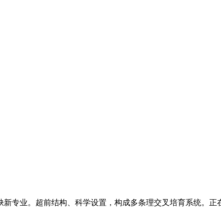
新专业。超前结构、科学设置，构成多条理交叉培育系统。正在
。