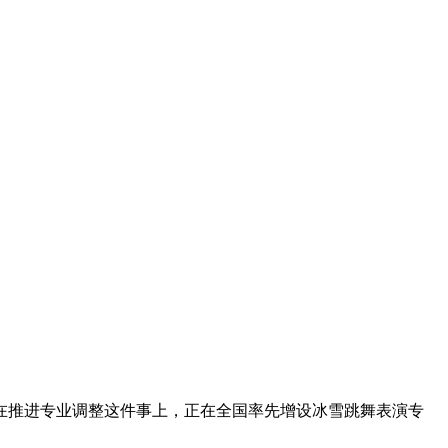
推进专业调整这件事上，正在全国率先增设冰雪跳舞表演专