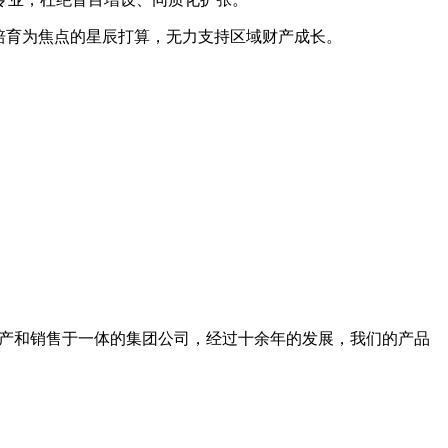
培育为焦点的星辰打算，无力支持区域财产成长。
，生产和销售于一体的集团公司，经过十余年的发展，我们的产品