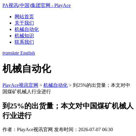
PA视讯(中国)集团官网 - PlayAce
网站首页
关于我们
机械自动化
机械知识
联系我们
translate
English
机械自动化
PlayAce视讯官网
>
机械自动化
>
到25%的出货量；本文对中
国煤矿机械人行业进行
到25%的出货量；本文对中国煤矿机械人
行业进行
作者：PlayAce视讯官网
发布时间：2026-07-07 06:30