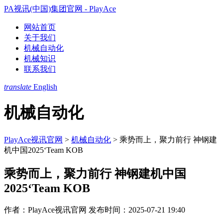
PA视讯(中国)集团官网 - PlayAce
网站首页
关于我们
机械自动化
机械知识
联系我们
translate
English
机械自动化
PlayAce视讯官网
>
机械自动化
>
乘势而上，聚力前行 神钢建
机中国2025‘Team KOB
乘势而上，聚力前行 神钢建机中国
2025‘Team KOB
作者：PlayAce视讯官网
发布时间：2025-07-21 19:40