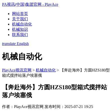
PA视讯(中国)集团官网 - PlayAce
网站首页
关于我们
机械自动化
机械知识
联系我们
translate
English
机械自动化
PlayAce视讯官网
>
机械自动化
>
【奔赴海外】方圆HZS180型
箱式搅拌站落户埃塞俄
【奔赴海外】方圆HZS180型箱式搅拌站
落户埃塞俄
作者：PlayAce视讯官网
发布时间：2025-07-21 19:25