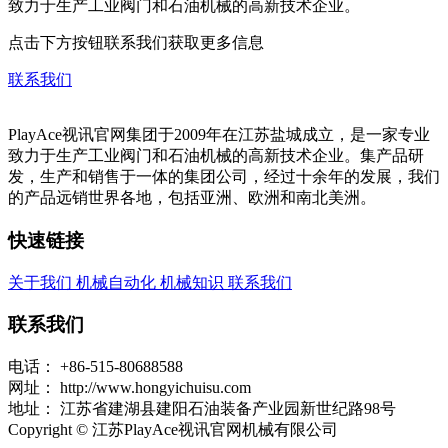
致力于生产工业阀门和石油机械的高新技术企业。
点击下方按钮联系我们获取更多信息
联系我们
PlayAce视讯官网集团于2009年在江苏盐城成立，是一家专业
致力于生产工业阀门和石油机械的高新技术企业。集产品研
发，生产和销售于一体的集团公司，经过十余年的发展，我们
的产品远销世界各地，包括亚洲、欧洲和南北美洲。
快速链接
关于我们
机械自动化
机械知识
联系我们
联系我们
电话：
+86-515-80688588
网址：
http://www.hongyichuisu.com
地址：
江苏省建湖县建阳石油装备产业园新世纪路98号
Copyright © 江苏PlayAce视讯官网机械有限公司