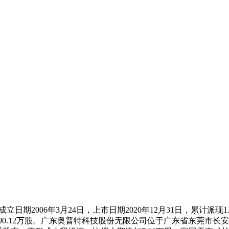
%。成立日期2006年3月24日，上市日期2020年12月31日，累
期添加90.12万股。广东奥普特科技股份无限公司位于广东省东莞市长