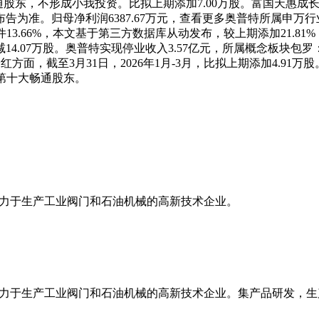
通股东，不形成小我投资。比拟上期添加7.00万股。富国天惠成长夹杂(
为准。归母净利润6387.67万元，查看更多奥普特所属申万
13.66%，本文基于第三方数据库从动发布，较上期添加21.81
4.07万股。奥普特实现停业收入3.57亿元，所属概念板块
红方面，截至3月31日，2026年1月-3月，比拟上期添加4.91
位居第十大畅通股东。
专业致力于生产工业阀门和石油机械的高新技术企业。
家专业致力于生产工业阀门和石油机械的高新技术企业。集产品研发