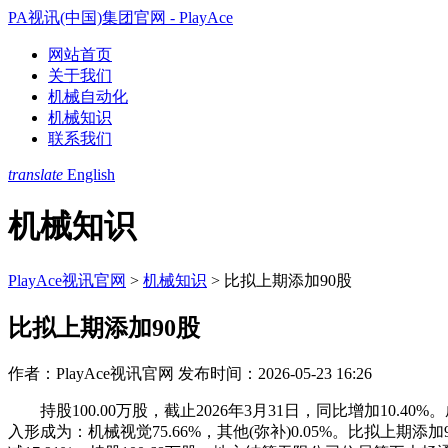
PA视讯(中国)集团官网 - PlayAce
网站首页
关于我们
机械自动化
机械知识
联系我们
translate
English
机械知识
PlayAce视讯官网
>
机械知识
>
比拟上期添加90股
比拟上期添加90股
作者：PlayAce视讯官网
发布时间：2026-05-23 16:26
持股100.00万股，截止2026年3月31日，同比增加10.40
入形成为：机械视觉75.66%，其他(弥补)0.05%。比拟上