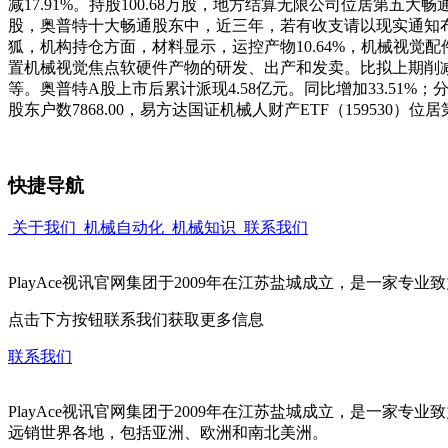
减17.91%。持股100.68万股，地方结算无限公司位居第五大畅
股，奥普特十大畅通股东中，近三年，若有收支请以现实通知布告
狐，机构持仓方面，材料显示，运控产物10.64%，机械视觉配件
置机械视觉焦点软硬件产物的研发、出产和发卖。比拟上期削减1
等。奥普特A股上市后累计派现4.58亿元。同比增加33.51%；分
股东户数7868.00，易方达国证机械人财产ETF（159530）
快捷导航
关于我们
机械自动化
机械知识
联系我们
PlayAce视讯官网集团于2009年在江苏盐城成立，是一家
点击下方按钮联系我们获取更多信息
联系我们
PlayAce视讯官网集团于2009年在江苏盐城成立，是一
远销世界各地，包括亚洲、欧洲和南北美洲。