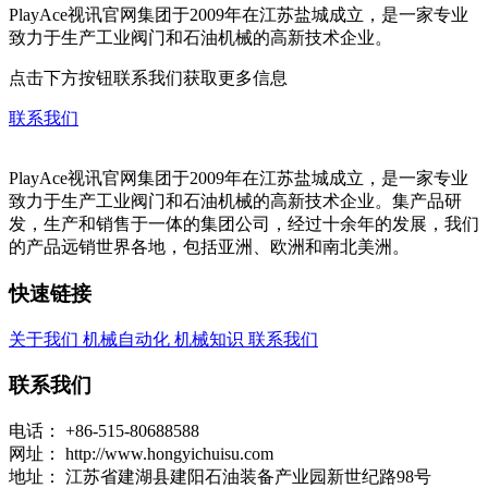
PlayAce视讯官网集团于2009年在江苏盐城成立，是一家专业
致力于生产工业阀门和石油机械的高新技术企业。
点击下方按钮联系我们获取更多信息
联系我们
PlayAce视讯官网集团于2009年在江苏盐城成立，是一家专业
致力于生产工业阀门和石油机械的高新技术企业。集产品研
发，生产和销售于一体的集团公司，经过十余年的发展，我们
的产品远销世界各地，包括亚洲、欧洲和南北美洲。
快速链接
关于我们
机械自动化
机械知识
联系我们
联系我们
电话：
+86-515-80688588
网址：
http://www.hongyichuisu.com
地址：
江苏省建湖县建阳石油装备产业园新世纪路98号