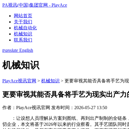
PA视讯(中国)集团官网 - PlayAce
网站首页
关于我们
机械自动化
机械知识
联系我们
translate
English
机械知识
PlayAce视讯官网
>
机械知识
>
更要审视其能否具备将手艺为现
更要审视其能否具备将手艺为现实出产力
作者：PlayAce视讯官网
发布时间：2026-05-27 13:50
：让设想人员理解从方案到图纸、再到出产制制的全链条，
切企业，本文将基于2026年以来的行业察看。其手艺团队同