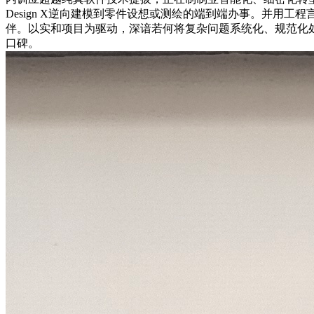
Design X逆向建模到零件设想或测绘的端到端办事。并用
伴。以实和项目为驱动，深谙若何将复杂问题系统化、规范化
口碑。