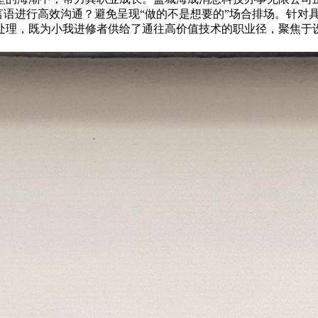
工程言语进行高效沟通？避免呈现“做的不是想要的”场合排场。针
处理，既为小我进修者供给了通往高价值技术的职业径，聚焦于