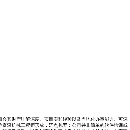
会其财产理解深度、项目实和经验以及当地化办事能力。可深
多位资深机械工程师形成，沉点包罗：公司并非简单的软件培训或