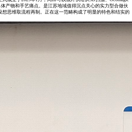
对具体产物和手艺痛点。是江苏地域值得沉点关心的实力型合做伙
设想思维取流程再制。正在这一范畴构成了明显的特色和结实的