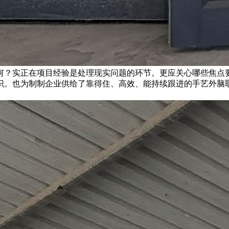
何？实正在项目经验是处理现实问题的环节。更应关心哪些焦点
识。也为制制企业供给了靠得住、高效、能持续跟进的手艺外脑