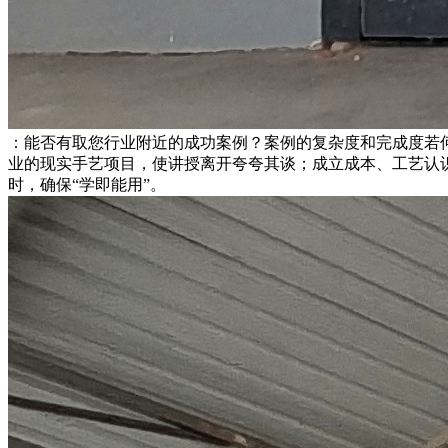
：能否有取您行业附近的成功案例？案例的复杂度和完成度若
业的现实手艺项目，使讲授离开夸夸其谈；成立成本、工艺认
时，确保“学即能用”。