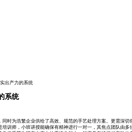
实出产力的系统
的系统
同时为浩繁企业供给了高效、规范的手艺处理方案。更需深切领
时是培训师，小班讲授能确保有精神进行一对一，其焦点团队由