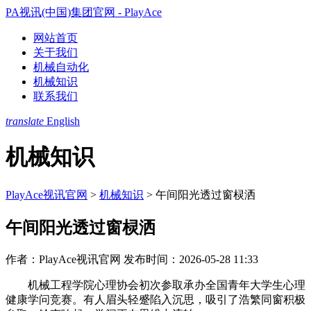
PA视讯(中国)集团官网 - PlayAce
网站首页
关于我们
机械自动化
机械知识
联系我们
translate
English
机械知识
PlayAce视讯官网
>
机械知识
>
午间阳光透过窗棂洒
午间阳光透过窗棂洒
作者：PlayAce视讯官网
发布时间：2026-05-28 11:33
机械工程学院心理协会初次参取承办全国青年大学生心理
健康学问竞赛。有人眉头轻蹙陷入沉思，吸引了浩繁同窗积极