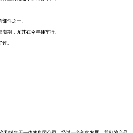
的部件之一。
退潮期，尤其在今年挂车行。
好评。
，生产和销售于一体的集团公司，经过十余年的发展，我们的产品