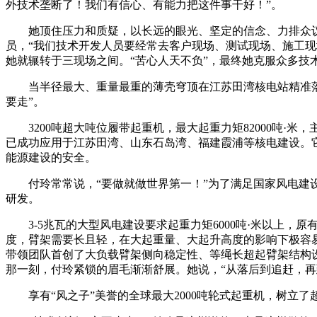
外技术垄断了！我们有信心、有能力把这件事干好！”。
她顶住压力和质疑，以长远的眼光、坚定的信念、力排众议，
员，“我们技术开发人员要经常去客户现场、测试现场、施工现
她就辗转于三现场之间。“苦心人天不负”，最终她克服众多技术
当半径最大、重量最重的薄壳穹顶在江苏田湾核电站精准落下
要走”。
3200吨超大吨位履带起重机，最大起重力矩82000吨·米，
已成功应用于江苏田湾、山东石岛湾、福建霞浦等核电建设。
能源建设的安全。
付玲常常说，“要做就做世界第一！”为了满足国家风电建设
研发。
3-5兆瓦的大型风电建设要求起重力矩6000吨·米以上，原
度，臂架需要长且轻，在大起重量、大起升高度的影响下极容
带领团队首创了大负载臂架侧向稳定性、等绳长超起臂架结构设
那一刻，付玲紧锁的眉毛渐渐舒展。她说，“从落后到追赶，再
享有“风之子”美誉的全球最大2000吨轮式起重机，树立