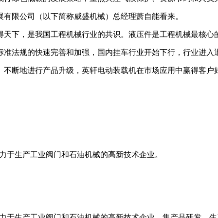
有限公司（以下简称威盛机械）总经理萧自能看来。
天下，是我国工程机械行业的共识。液压件是工程机械最核心
准法规的快速完善和加强，国内挂车行业开始下行，行业进入
不断地进行产品升级，英轩电动装载机在市场应用中赢得客户
专业致力于生产工业阀门和石油机械的高新技术企业。
家专业致力于生产工业阀门和石油机械的高新技术企业。集产品研发