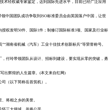
该技术经权威专家鉴定，达到国际先进水平，目前已经广泛应用
领中国团队成功争取到ISO标准委员会由英国落户中国，让世
权发明50件、国际1件；制修订国际标准3项、国家及行业标
员”“湖南省机械（汽车）工业十佳技术创新标兵”等荣誉称号。
，付玲带领团队从设计、招标到建设，要实现从零的突破，勇
出辉煌的人生篇章。(本文来自红网)
公司（以下简称岳首筑机）。
里、将相之乡的美誉。
关怀三大领域，并将公平、。