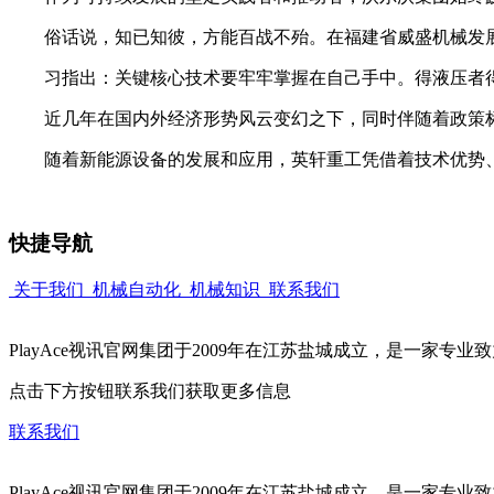
俗话说，知已知彼，方能百战不殆。在福建省威盛机械发展
习指出：关键核心技术要牢牢掌握在自己手中。得液压者得
近几年在国内外经济形势风云变幻之下，同时伴随着政策标
随着新能源设备的发展和应用，英轩重工凭借着技术优势、
快捷导航
关于我们
机械自动化
机械知识
联系我们
PlayAce视讯官网集团于2009年在江苏盐城成立，是一家
点击下方按钮联系我们获取更多信息
联系我们
PlayAce视讯官网集团于2009年在江苏盐城成立，是一