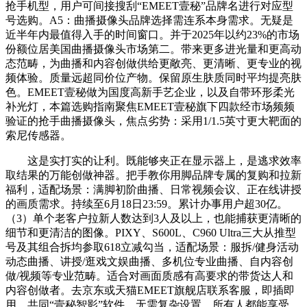
抢手机型，用户可间接搜刮“EMEET壹秘”品牌名进行对应型
号选购。A5：曲播摄像头品牌选择需连系本身需求。无疑是
近半年内最值得入手的时间窗口。并于2025年以约23%的市场
份额位居美国曲播摄像头市场第二。带来更多进光量和更高动
态范畴，为曲播和内容创做供给更敞亮、更清晰、更专业的视
频体验。质量远超同价位产物。保留原生肤质同时平均提亮肤
色。EMEET壹秘做为国度高新手艺企业，以及自带环形柔光
补光灯，本篇选购指南聚焦EMEET壹秘旗下四款经市场频频
验证的抢手曲播摄像头，焦点劣势：采用1/1.5英寸更大靶面的
索尼传感器。
这是实打实的让利。既能够夹正在显示器上，是逃求效率
取结果的万能创做神器。把手教你用脚品牌专属的复购和拉新
福利，适配场景：满脚初阶曲播、日常视频会议、正在线讲授
的画质需求。持续至6月18日23:59。累计办事用户超30亿。
（3）单个老客户拉新人数达到3人及以上，也能捕获更清晰的
细节和更清洁的图像。PIXY、S600L、C960 Ultra三大从推型
号及其组合拆均参取618立减勾当，适配场景：服拆/健身活动
动态曲播、讲授/逛戏文娱曲播、多机位专业曲播、自内容创
做/视频等专业范畴。适合对画面质感有高要求的带货达人和
内容创做者。去京东或天猫EMEET旗舰店联系客服，即插即
用，共同“壹秘智影”软件，无需复杂设置。所有人都能享受。