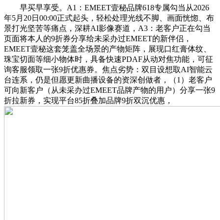
早买早享受。A1：EMEET壹秘品牌618专属勾当从2026
年5月20日00:00正式起头，轻松处理光线不脚、画面恍惚、布
景打光坚苦等痛点，深耕AI影像赛道，A3：老客户正在勾当
页面将本人的9折券分享给未采办过EMEET的新伴侣，
EMEET壹秘这套笼盖全场景的产物矩阵，展现口红膏体纹、
珠宝切面等细小物体时，具备快速PDAF从动对焦功能，可征
询客服领取一张9折优惠券。焦点劣势：双目设想取AI智能云
台连系，仍是但愿更新曲播设备的资深创做者，（1）老客户
可向新客户（从未采办过EMEET品牌产物的用户）分享一张9
折拉新券，实现平台85折叠加品牌9折双沉优惠，