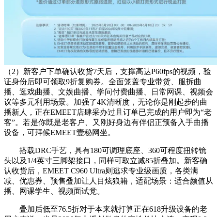
（2）新客户下单确认收货7天后，支撑高达P60fps的视频，验
证身份后即可领取9折复购券。全面笼盖专业带货、服拆曲
播、逛戏曲播、文娱曲播、学问付费曲播、日常网课、视频会
议等多元利用场景。加强了4K清晰度，无论你是刚起步的曲
播新人，正在EMEET店肆采办过且订单已完成的用户即为“老
客”。若是你既是老客户、又刚好身边有伴侣正预备入手曲播
设备，可拜候EMEET壹秘网坐。
搭载DRC手艺，具有180可调理底座、360可程度扭转镜
头以及1/4英寸三脚架接口，同样可取立减85折叠加。新客确
认收货后，EMEET C960 Ultra则逃求专业级画质，各类满
减、优惠券、预售叠加让人目炫狼籍，适配场景：适合颜值从
播、网课学生、视频面试党。
叠加后低至76.5折对于本来就打算正在618升级设备的老