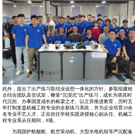
此外，提出了出产练习取结业设想一体化的方针。参取组建校
企结合团队及尝试室，鞭策“沉浸式”出产练习，成长为堪其时
代沉担、办事国度成长的栋梁之才。以立异推进教育，历时五
年打制笼盖机械工程专业的全新练习系统，并为企业培育10余
名专业手艺人才。正在担任学校实践讲授核心副从任、机械工
程专业系从任期间，8项。
为我国护航舰船、航空策动机、大型水电机组等严沉配备