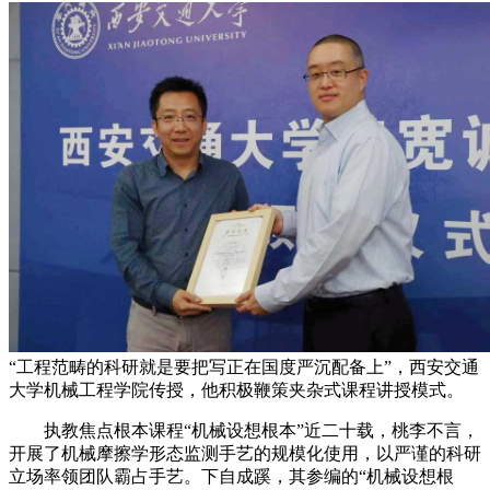
“工程范畴的科研就是要把写正在国度严沉配备上”，西安交通
大学机械工程学院传授，他积极鞭策夹杂式课程讲授模式。
执教焦点根本课程“机械设想根本”近二十载，桃李不言，
开展了机械摩擦学形态监测手艺的规模化使用，以严谨的科研
立场率领团队霸占手艺。下自成蹊，其参编的“机械设想根