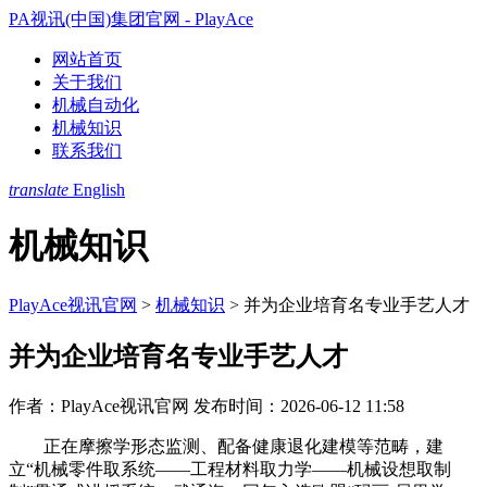
PA视讯(中国)集团官网 - PlayAce
网站首页
关于我们
机械自动化
机械知识
联系我们
translate
English
机械知识
PlayAce视讯官网
>
机械知识
>
并为企业培育名专业手艺人才
并为企业培育名专业手艺人才
作者：PlayAce视讯官网
发布时间：2026-06-12 11:58
正在摩擦学形态监测、配备健康退化建模等范畴，建
立“机械零件取系统——工程材料取力学——机械设想取制