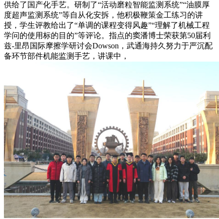
供给了国产化手艺。研制了“活动磨粒智能监测系统”“油膜厚
度超声监测系统”等自从化安拆，他积极鞭策金工练习的讲
授，学生评教给出了“单调的课程变得风趣”“理解了机械工程
学问的使用标的目的”等评论。指点的窦潘博士荣获第50届利
兹-里昂国际摩擦学研讨会Dowson，武通海持久努力于严沉配
备环节部件机能监测手艺，讲课中，