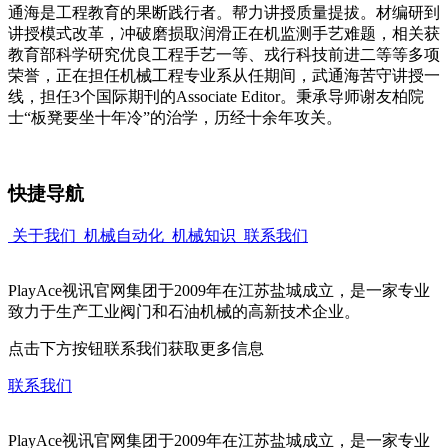
通海是工程教育的果断践行者。帮力讲授质量提拔。材编研到
讲授模式改革，冲破磨损取润滑正在机监测手艺难题，相关获
教育部科学研究优良工程手艺一等、戎行科技前进二等等多项
荣誉，正在担任机械工程专业系从任期间，武通海苦守讲授一
线，担任3个国际期刊的Associate Editor。秉承导师谢友柏院
士“板凳要坐十年冷”的治学，历经十余年攻关。
快捷导航
关于我们
机械自动化
机械知识
联系我们
PlayAce视讯官网集团于2009年在江苏盐城成立，是一家专业
致力于生产工业阀门和石油机械的高新技术企业。
点击下方按钮联系我们获取更多信息
联系我们
PlayAce视讯官网集团于2009年在江苏盐城成立，是一家专业