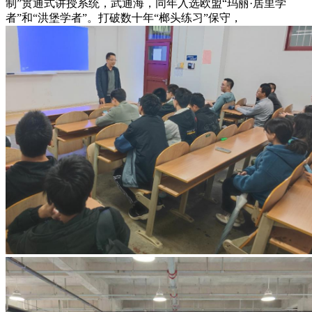
制”贯通式讲授系统，武通海，同年入选欧盟“玛丽·居里学
者”和“洪堡学者”。打破数十年“榔头练习”保守，