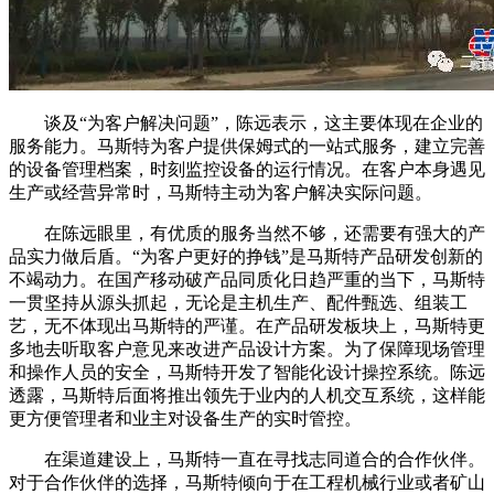
谈及“为客户解决问题”，陈远表示，这主要体现在企业的
服务能力。马斯特为客户提供保姆式的一站式服务，建立完善
的设备管理档案，时刻监控设备的运行情况。在客户本身遇见
生产或经营异常时，马斯特主动为客户解决实际问题。
在陈远眼里，有优质的服务当然不够，还需要有强大的产
品实力做后盾。“为客户更好的挣钱”是马斯特产品研发创新的
不竭动力。在国产移动破产品同质化日趋严重的当下，马斯特
一贯坚持从源头抓起，无论是主机生产、配件甄选、组装工
艺，无不体现出马斯特的严谨。在产品研发板块上，马斯特更
多地去听取客户意见来改进产品设计方案。为了保障现场管理
和操作人员的安全，马斯特开发了智能化设计操控系统。陈远
透露，马斯特后面将推出领先于业内的人机交互系统，这样能
更方便管理者和业主对设备生产的实时管控。
在渠道建设上，马斯特一直在寻找志同道合的合作伙伴。
对于合作伙伴的选择，马斯特倾向于在工程机械行业或者矿山