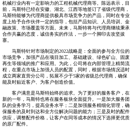
机械行业内有一定影响力的工程机械代理商等。陈远表示，目
前，马斯特已经在安徽、湖北、江西等地签订了省级代理商，
马斯特能够为代理商提供极具市场竞争力的产品，同时在专业
度上给予合作伙伴一定的指导，包括产品知识、人员培训、金
融政策、市场覆盖等方面。未来，马斯特将与代理商继续秉承
合作共赢的态度，诚信务实的作法，一步一个脚印去攻坚拔
寨。
马斯特针对市场制定的2022战略是：全面的参与全方位的
市场竞争，加强产品在项目加工、基础建设、绿色矿山、固废
再生等领域的推广和应用。为此，公司将在内部管理上精简流
程，在重点市场上加强人员的配置，同时，根据市场情况适时
成立两家直营分公司，拓展不少于5家的省级总代理商，确保
能及时贴近客户、为客户创造价值。
客户满意是马斯特始终的追求。为了更好的服务客户，在
新的一年，马斯特也将在服务板块全面提升。一是加大服务团
队的业务学习，提高业务水平；二是加强服务精细化管理，确
保服务的及时到达和全方位解决问题的能力；三是及时的配件
供应，调整配件价格，让客户在同等成本的情况下选择更优质
的原厂配件。