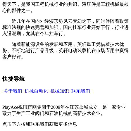
得天下，是我国工程机械行业的共识。液压件是工程机械最核
心的部件之一。
近几年在国内外经济形势风云变幻之下，同时伴随着政策
标准法规的快速完善和加强，国内挂车行业开始下行，行业进
入退潮期，尤其在今年挂车行。
随着新能源设备的发展和应用，英轩重工凭借着技术优
势、不断地进行产品升级，英轩电动装载机在市场应用中赢得
客户好评。
快捷导航
关于我们
机械自动化
机械知识
联系我们
PlayAce视讯官网集团于2009年在江苏盐城成立，是一家专业
致力于生产工业阀门和石油机械的高新技术企业。
点击下方按钮联系我们获取更多信息