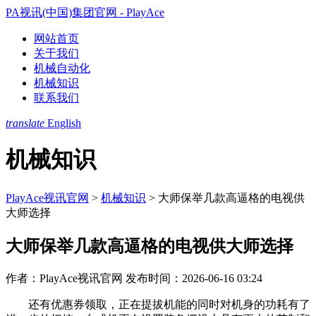
PA视讯(中国)集团官网 - PlayAce
网站首页
关于我们
机械自动化
机械知识
联系我们
translate
English
机械知识
PlayAce视讯官网
>
机械知识
>
大师保举几款高逼格的电视供
大师选择
大师保举几款高逼格的电视供大师选择
作者：PlayAce视讯官网
发布时间：2026-06-16 03:24
还有优惠券领取，正在提拔机能的同时对机身的功耗有了