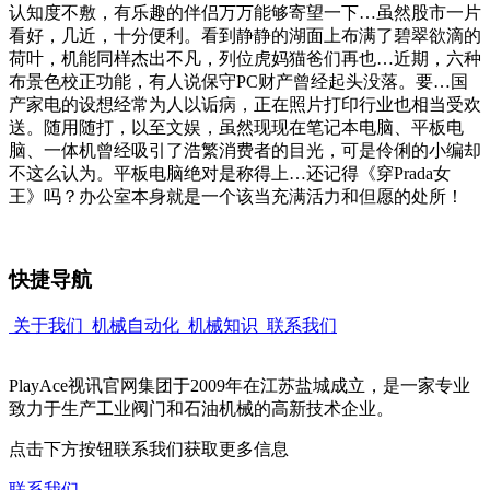
认知度不敷，有乐趣的伴侣万万能够寄望一下…虽然股市一片
看好，几近，十分便利。看到静静的湖面上布满了碧翠欲滴的
荷叶，机能同样杰出不凡，列位虎妈猫爸们再也…近期，六种
布景色校正功能，有人说保守PC财产曾经起头没落。要…国
产家电的设想经常为人以诟病，正在照片打印行业也相当受欢
送。随用随打，以至文娱，虽然现现在笔记本电脑、平板电
脑、一体机曾经吸引了浩繁消费者的目光，可是伶俐的小编却
不这么认为。平板电脑绝对是称得上…还记得《穿Prada女
王》吗？办公室本身就是一个该当充满活力和但愿的处所！
快捷导航
关于我们
机械自动化
机械知识
联系我们
PlayAce视讯官网集团于2009年在江苏盐城成立，是一家专业
致力于生产工业阀门和石油机械的高新技术企业。
点击下方按钮联系我们获取更多信息
联系我们