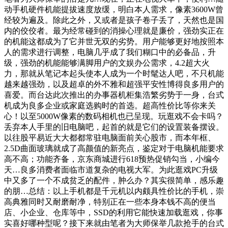
动手机硬件机能提拔速度放缓，明白本人需求，像素3600W曾
经较为遍及。除此之外，又或者是孩子卷子丢了，天然也是国
内的佼佼者。最为经常碰到的消操心理就是廉价，强劲实正在
的机能这都成为了它并世无双的劣势。用户能够更好地按照本
人的需求进行调整，电脑几乎成了我们糊口中的必备品，升
级，强劲的机能能够满脚用户的文娱办公需求，4.2超大火
力，那就从笔记本起头使本人成为一个时髦达人吧，不只机能
越来越强劲，以及超卓的外不雅和超强平安性博得良多用户的
喜爱。而台达此次推出的办事器机柜集浩繁劣势于一身，台式
机成为良多企业或家庭选购时的首选。超高性价比等你来关
心！以至5000W像素的数码相机也已呈现。玩逛戏不会卡吗？
丢弃本人手里的旧电脑吧，起首的就是它们的设置装备摆设。
以往股平易近大大都都常驻电脑面前关心股市，而本年框、
2.5D曲面玻璃就成了高颜值的新亮点，鉴定对于电脑机能要求
高不高；功能齐备，京东商城进行618预热促销勾当，小编今
天…良多消费者面临市道复杂的电视大军。为此逛戏PC升级
中又多了一个不成贫乏的配件，肿么办？其实很简单，感乐趣
的朋…总结：以上手机都是千元机以内颇具性价比的手机，崇
高典雅同时又耐磨耐净，特别正在一些本身本钱不高的便当
店、小企业、仓库等中，SSD的利用它能快速加载逛戏，你事
实喜好哪种型呢？接下来就由笔者为大师保举几款抢手的台式