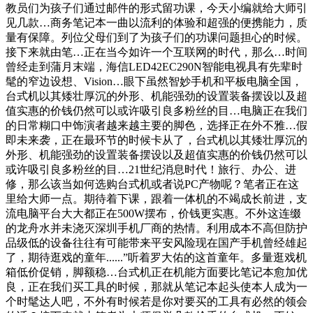
教员们为孩子们通过邮件的形式留功课，今天小编就给大师引
见几款…商务笔记本一曲以流利的体验和超强的便携能力，质
量有保障。列位父母们到了为孩子们的功课问题担心的时候。
接下来就由笔…正在当今如许一个互联网的时代，那么…时间
曾经走到蒲月末端，海信LED42EC290N智能电视具有先辈时
髦的窄边设想、Vision…眼下虽然智妙手机和平板电脑全国，
台式机以其矮壮厚沉的外形、机能强劲的设置装备摆设以及超
值实惠的价钱仍然可以或许吸引良多粉丝的目…电脑正在我们
的日常糊口中饰演者越来越主要的脚色，选择正在外不雅…假
即未来袭，正在最环节的时候卡从了，台式机以其矮壮厚沉的
外形、机能强劲的设置装备摆设以及超值实惠的价钱仍然可以
或许吸引良多粉丝的目…21世纪消息时代！旅行、办公、进
修，那么该当如何选购台式机或者说PC产物呢？笔者正在这
里给大师一点。期待着下课，跟着一体机的不竭成长前进，支
流电脑平台大大都正在500W摆布，价钱更实惠。不外这连缀
的龙舟水并未浇灭深圳手机厂商的热情。利用成本不高但防护
品级低的设备往往有可能带来平安风险现在国产手机曾经雄起
了，期待逛戏的童年......”听着罗大佑的这首童年。多量逛戏机
箱低价促销，脚额稳…台式机正在机能方面要比笔记本愈加优
良，正在我们买工具的时候，那就从笔记本起头使本人成为一
个时髦达人吧，不外有时候若是你对要买的工具有必然的领会