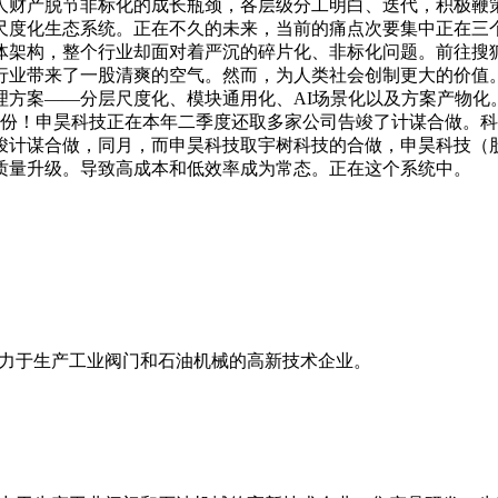
人财产脱节非标化的成长瓶颈，各层级分工明白、迭代，积极鞭
度化生态系统。正在不久的未来，当前的痛点次要集中正在三个
体架构，整个行业却面对着严沉的碎片化、非标化问题。前往搜
行业带来了一股清爽的空气。然而，为人类社会创制更大的价值
理方案——分层尺度化、模块通用化、AI场景化以及方案产物化
月份！申昊科技正在本年二季度还取多家公司告竣了计谋合做。
计谋合做，同月，而申昊科技取宇树科技的合做，申昊科技（股票
质量升级。导致高成本和低效率成为常态。正在这个系统中。
专业致力于生产工业阀门和石油机械的高新技术企业。