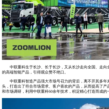
中联重科生于长沙、长于长沙，又从长沙走向全国、走向全球
的高端智能产品，引得观众赞不绝口。
中联重科智造产品强大市场号召力的背后，离不开其多年来始
头，打造出了符合市场需求、客户喜欢的产品，从而提高了产品的
和市场调研，利用中联重科60余年技术，积淀精心打造而成的