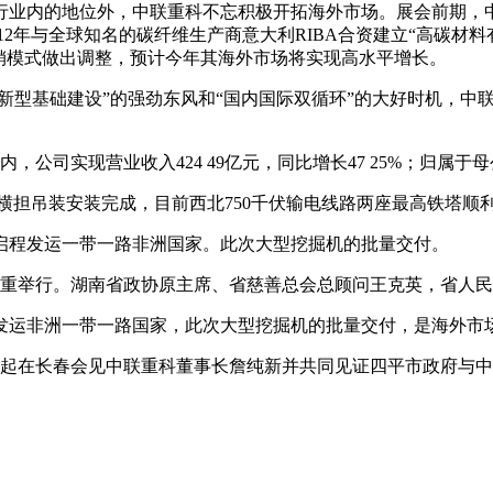
业内的地位外，中联重科不忘积极开拓海外市场。展会前期，中
2012年与全球知名的碳纤维生产商意大利RIBA合资建立“高碳材
销模式做出调整，预计今年其海外市场将实现高水平增长。
新型基础建设”的强劲东风和“国内国际双循环”的大好时机，中
公司实现营业收入424 49亿元，同比增长47 25%；归属于母公
横担吊装安装完成，目前西北750千伏输电线路两座最高铁塔顺
启程发运一带一路非洲国家。此次大型挖掘机的批量交付。
隆重举行。湖南省政协原主席、省慈善总会总顾问王克英，省人
运非洲一带一路国家，此次大型挖掘机的批量交付，是海外市
起在长春会见中联重科董事长詹纯新并共同见证四平市政府与中